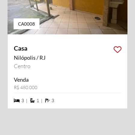
CA0008
Casa
Nilópolis / RJ
Centro
Venda
R$ 480.000
3 dormiórios
1 suítes
3 banheiros
3 |
1 |
3