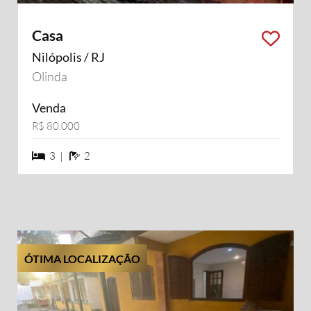
Casa
Nilópolis / RJ
Olinda
Venda
R$ 80.000
3 dormiórios
2 banheiros
3 |
2
ÓTIMA LOCALIZAÇÃO