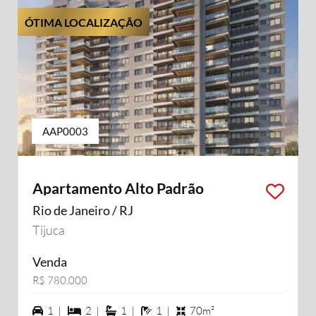
ÓTIMA LOCALIZAÇÃO
AAP0003
Apartamento Alto Padrão
Rio de Janeiro / RJ
Tijuca
Venda
R$ 780.000
1 vagas na garagem
2 dormiórios
1 suítes
1 banheiros
1 |
2 |
1 |
1 |
70m²