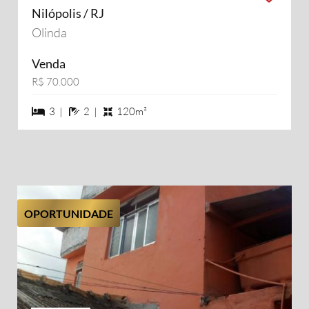
Nilópolis / RJ
Olinda
Venda
R$ 70.000
3 dormiórios
2 banheiros
3 |
2 |
120m²
OPORTUNIDADE