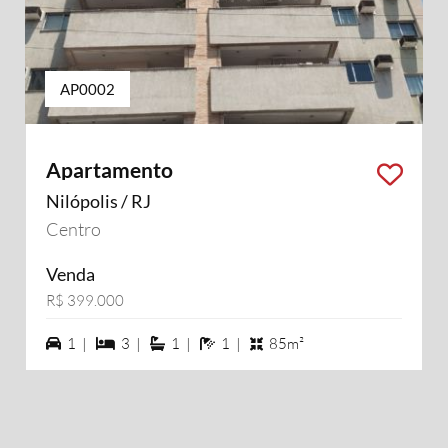
AP0002
Apartamento
Nilópolis / RJ
Centro
Venda
R$ 399.000
1 vagas na garagem
3 dormiórios
1 suítes
1 banheiros
1 |
3 |
1 |
1 |
85m²