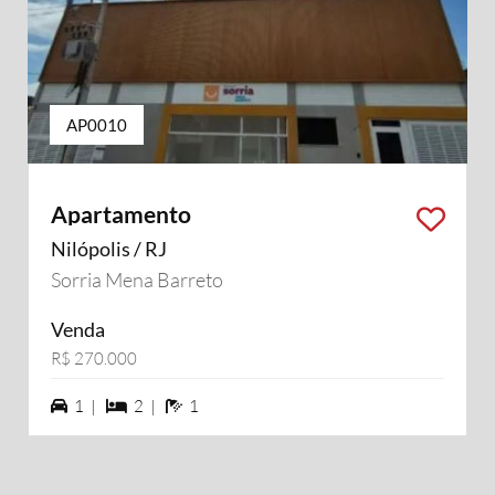
AP0010
Apartamento
Nilópolis / RJ
Sorria Mena Barreto
Venda
R$ 270.000
1 vagas na garagem
2 dormiórios
1 banheiros
1 |
2 |
1