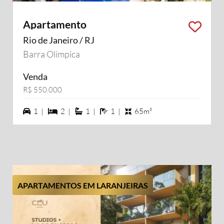
Apartamento
Rio de Janeiro / RJ
Barra Olímpica
Venda
R$ 550.000
1 vagas na garagem
2 dormiórios
1 suítes
1 banheiros
1 |
2 |
1 |
1 |
65m²
APARTAMENTOS EM LARANJEIRAS