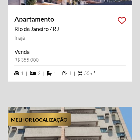
Apartamento
Rio de Janeiro / RJ
Irajá
Venda
R$ 355.000
1 vagas na garagem
2 dormiórios
1 suítes
1 banheiros
1 |
2 |
1 |
1 |
55m²
MELHOR LOCALIZAÇÃO