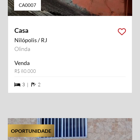
CA0007
Casa
Nilópolis / RJ
Olinda
Venda
R$ 80.000
3 dormiórios
2 banheiros
3 |
2
OPORTUNIDADE