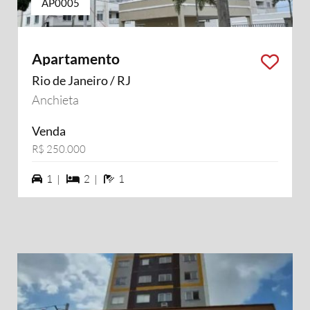
AP0005
Apartamento
Rio de Janeiro / RJ
Anchieta
Venda
R$ 250.000
1 vagas na garagem
2 dormiórios
1 banheiros
1 |
2 |
1