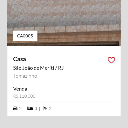
CA0005
Casa
São João de Meriti / RJ
Tomazinho
Venda
R$ 110.000
2 vagas na garagem
3 dormiórios
2 banheiros
2 |
3 |
2