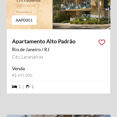
AAP0001
Apartamento Alto Padrão
Rio de Janeiro / RJ
Céu Laranjeiras
Venda
R$ 699.000
1 dormiórios
1 banheiros
1 |
1