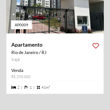
AP0009
Apartamento
Rio de Janeiro / RJ
Irajá
Venda
R$ 290.000
2 dormiórios
1 banheiros
2 |
1 |
41m²