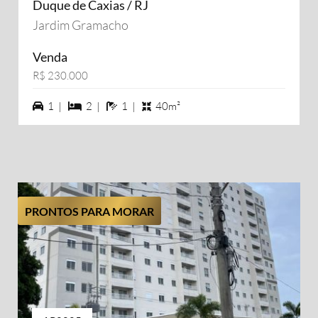
Duque de Caxias / RJ
Jardim Gramacho
Venda
R$ 230.000
1 vagas na garagem
2 dormiórios
1 banheiros
1 |
2 |
1 |
40m²
PRONTOS PARA MORAR