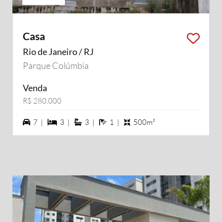
Casa
Rio de Janeiro / RJ
Parque Colúmbia
Venda
R$ 280.000
7 vagas na garagem
3 dormiórios
3 suítes
1 banheiros
7 |
3 |
3 |
1 |
500m²