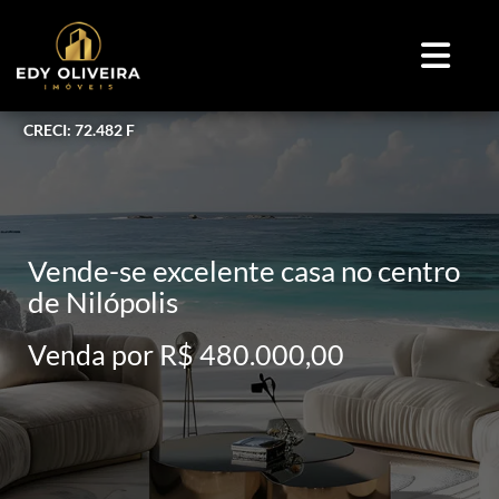
CRECI: 72.482 F
Vende-se excelente casa no centro
de Nilópolis
Venda por R$ 480.000,00