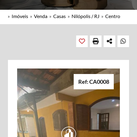
»
Imóveis
»
Venda
»
Casas
»
Nilópolis / RJ
»
Centro
Ref: CA0008