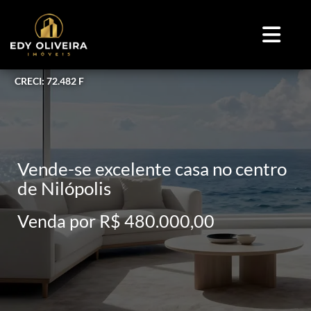
CRECI: 72.482 F
Vende-se excelente casa no centro
de Nilópolis
Venda por R$ 480.000,00